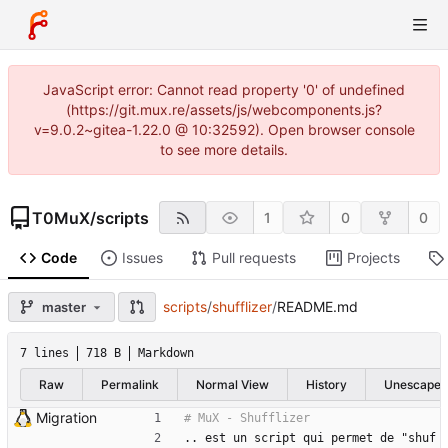
JavaScript error: Cannot read property '0' of undefined
(https://git.mux.re/assets/js/webcomponents.js?
v=9.0.2~gitea-1.22.0 @ 10:32592). Open browser console
to see more details.
T0MuX
/
scripts
1
0
0
Code
Issues
Pull requests
Projects
scripts
/
shufflizer
/
README.md
master
7 lines
718 B
Markdown
Raw
Permalink
Normal View
History
Unescape
Migration
.. est un script qui permet de "shuf