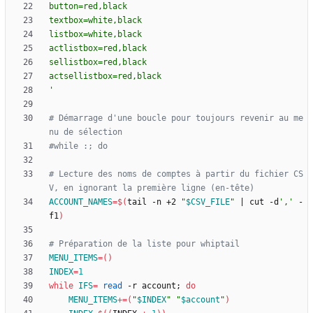
'
# Démarrage d'une boucle pour toujours revenir au me
nu de sélection
#while :; do
# Lecture des noms de comptes à partir du fichier CS
V, en ignorant la première ligne (en-tête)
ACCOUNT_NAMES
=
$(
tail -n +2 
"
$CSV_FILE
"
|
 cut -d
','
 -
f1
)
# Préparation de la liste pour whiptail
MENU_ITEMS
=
(
)
INDEX
=
1
while
IFS
=
read
 -r account
;
do
MENU_ITEMS
+=
(
"
$INDEX
"
"
$account
"
)