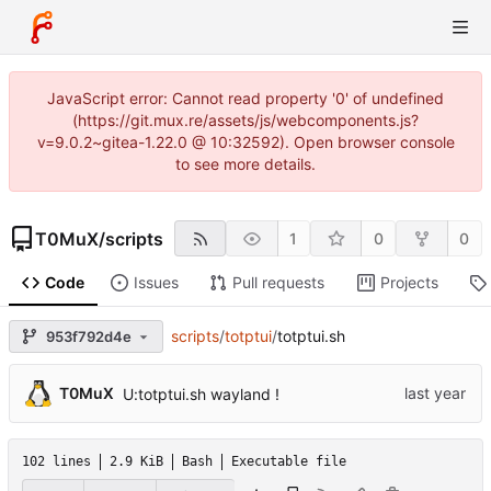
JavaScript error: Cannot read property '0' of undefined
(https://git.mux.re/assets/js/webcomponents.js?
v=9.0.2~gitea-1.22.0 @ 10:32592). Open browser console
to see more details.
T0MuX
/
scripts
1
0
0
Code
Issues
Pull requests
Projects
scripts
/
totptui
/
totptui.sh
953f792d4e
T0MuX
U:totptui.sh wayland !
102 lines
2.9 KiB
Bash
Executable file