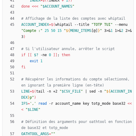
INDEX
=
$((
INDEX 
+
1
))
done
<<<
"
$ACCOUNT_NAMES
"
# Affichage de la liste des comptes avec whiptail
ACCOUNT_INDEX
=
$(
whiptail --title 
"TOTP TUI"
 --menu 
"Compte :"
25
50
15
"
${
MENU_ITEMS
[@]
}
"
 3>
&
1
 1>
&
2
 2>
&
3
)
# Si l'utilisateur annule, arrêter le script
if
[
[
$?
 -ne 
0
]
]
;
then
exit
1
fi
# Récupérer les informations du compte sélectionné, 
en ignorant la première ligne (en-tête)
LINE
=
$(
tail -n +2 
"
$CSV_FILE
"
|
 sed -n 
"
${
ACCOUNT_IN
DEX
}
p
"
)
IFS
=
','
read
 -r account_name key totp_mode base32 
<<
<
"
$LINE
"
# Définition des arguments pour oathtool en fonction 
de base32 et totp_mode
OATHTOOL_ARGS
=
""