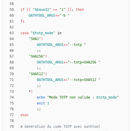
if
[
[
"
$base32
"
=
=
"1"
]
]
;
then
OATHTOOL_ARGS
+=
"-b "
fi
case
"
$totp_mode
"
"SHA1"
)
OATHTOOL_ARGS
+=
"--totp "
;
;
"SHA256"
)
OATHTOOL_ARGS
+=
"--totp=SHA256 "
;
;
"SHA512"
)
OATHTOOL_ARGS
+=
"--totp=SHA512 "
;
;
    *
)
echo
"
Mode TOTP non valide : 
$totp_mode
"
exit
1
;
;
esac
# Génération du code TOTP avec oathtool