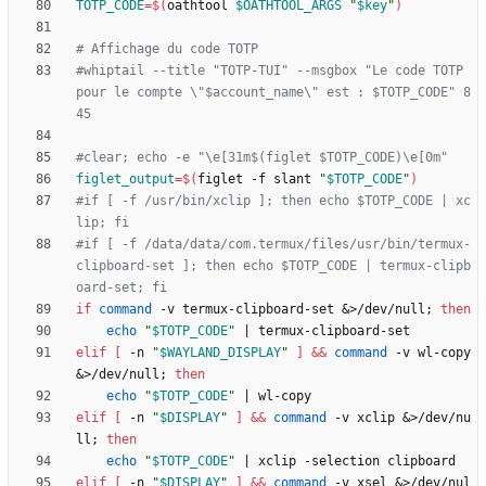
TOTP_CODE
=
$(
oathtool 
$OATHTOOL_ARGS
"
$key
"
)
# Affichage du code TOTP
#whiptail --title "TOTP-TUI" --msgbox "Le code TOTP 
pour le compte \"$account_name\" est : $TOTP_CODE" 8 
45
#clear; echo -e "\e[31m$(figlet $TOTP_CODE)\e[0m"
figlet_output
=
$(
figlet -f slant 
"
$TOTP_CODE
"
)
#if [ -f /usr/bin/xclip ]; then echo $TOTP_CODE | xc
lip; fi
#if [ -f /data/data/com.termux/files/usr/bin/termux-
clipboard-set ]; then echo $TOTP_CODE | termux-clipb
oard-set; fi
if
command
 -v termux-clipboard-set 
&
>/dev/null
;
then
echo
"
$TOTP_CODE
"
|
elif
[
 -n 
"
$WAYLAND_DISPLAY
"
]
&&
command
 -v wl-copy 
&
>/dev/null
;
then
echo
"
$TOTP_CODE
"
|
elif
[
 -n 
"
$DISPLAY
"
]
&&
command
 -v xclip 
&
>/dev/nu
ll
;
then
echo
"
$TOTP_CODE
"
|
elif
[
 -n 
"
$DISPLAY
"
]
&&
command
 -v xsel 
&
>/dev/nul