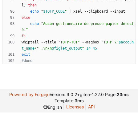
l
;
then
echo
"
$TOTP_CODE
"
|
else
echo
"Aucun gestionnaire de presse-papier détect
é."
fi
whiptail --title 
"TOTP-TUI"
 --msgbox 
"
TOTP \"
$accoun
t_name
\" :\n\n
$figlet_output
"
14
45
exit
#done
Powered by Forgejo
Version: 9.0.2+gitea-1.22.0 Page:
23ms
Template:
3ms
Licenses
API
English