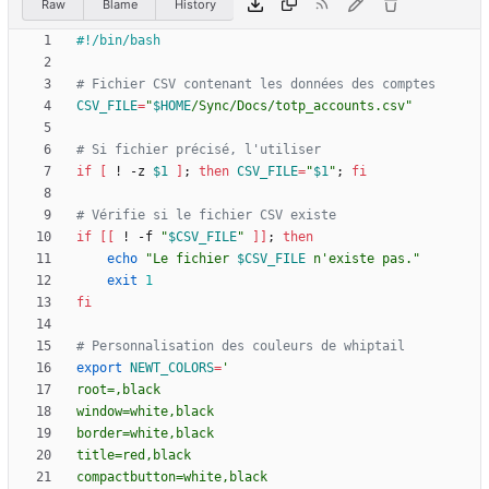
Raw
Blame
History
# Fichier CSV contenant les données des comptes
CSV_FILE
=
"
$HOME
/Sync/Docs/totp_accounts.csv
"
# Si fichier précisé, l'utiliser
if
[
 ! -z 
$1
]
;
then
CSV_FILE
=
"
$1
"
;
fi
# Vérifie si le fichier CSV existe
if
[
[
 ! -f 
"
$CSV_FILE
"
]
]
;
then
echo
"
Le fichier 
$CSV_FILE
 n'existe pas.
"
exit
1
fi
# Personnalisation des couleurs de whiptail
export
NEWT_COLORS
=