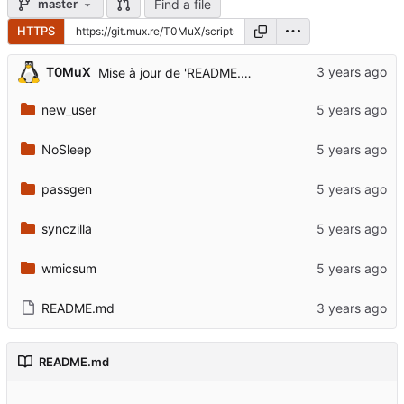
Find a file
master
HTTPS
T0MuX
Mise à jour de 'README.md'
new_user
NoSleep
passgen
synczilla
wmicsum
README.md
README.md