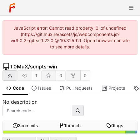
JavaScript error: Cannot read property '0' of undefined
(https://git.mux.re/assets/js/webcomponents.js?
v=9.0.2~gitea-1.22.0 @ 10:32592). Open browser console
to see more details.
T0MuX
/
scripts-win
1
0
0
Code
Issues
Pull requests
Projects
No description
3
commits
1
branch
0
tags