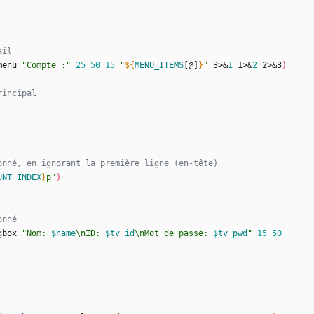
ail
menu 
"Compte :"
25
50
15
"
${
MENU_ITEMS
[@]
}
"
 3>
&
1
 1>
&
2
 2>
&
3
)
rincipal
onné, en ignorant la première ligne (en-tête)
UNT_INDEX
}
p
"
)
onné
gbox 
"
Nom: 
$name
\nID: 
$tv_id
\nMot de passe: 
$tv_pwd
"
15
50