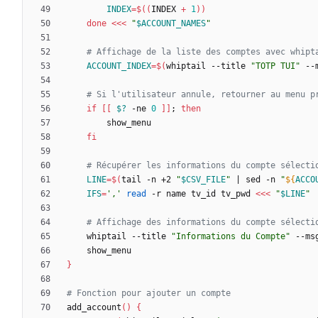
INDEX
=
$((
INDEX 
+
1
))
done
<<<
"
$ACCOUNT_NAMES
"
# Affichage de la liste des comptes avec whipt
ACCOUNT_INDEX
=
$(
whiptail --title 
"TOTP TUI"
 --
# Si l'utilisateur annule, retourner au menu p
if
[
[
$?
 -ne 
0
]
]
;
then
fi
# Récupérer les informations du compte sélecti
LINE
=
$(
tail -n +2 
"
$CSV_FILE
"
|
 sed -n 
"
${
ACCO
IFS
=
','
read
 -r name tv_id tv_pwd 
<<<
"
$LINE
"
# Affichage des informations du compte sélecti
    whiptail --title 
"Informations du Compte"
 --ms
}
# Fonction pour ajouter un compte
add_account
(
)
{