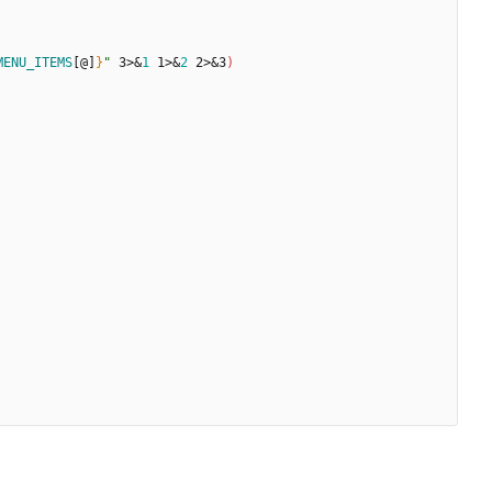
MENU_ITEMS
[@]
}
"
 3>
&
1
 1>
&
2
 2>
&
3
)