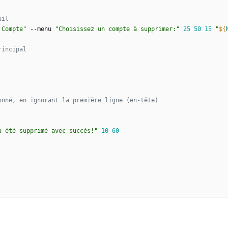
ail
 Compte"
 --menu 
"Choisissez un compte à supprimer:"
25
50
15
"
${
rincipal
onné, en ignorant la première ligne (en-tête)
a été supprimé avec succès!"
10
60