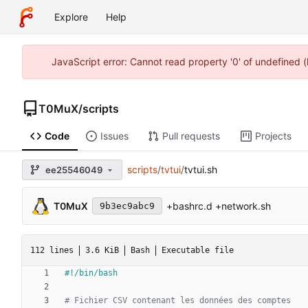
Explore
Help
JavaScript error: Cannot read property '0' of undefined
T0MuX
/
scripts
Code
Issues
Pull requests
Projects
scripts
/
tvtui
/
tvtui.sh
ee25546049
T0MuX
+bashrc.d +network.sh
9b3ec9abc9
112 lines
3.6 KiB
Bash
Executable file
# Fichier CSV contenant les données des comptes