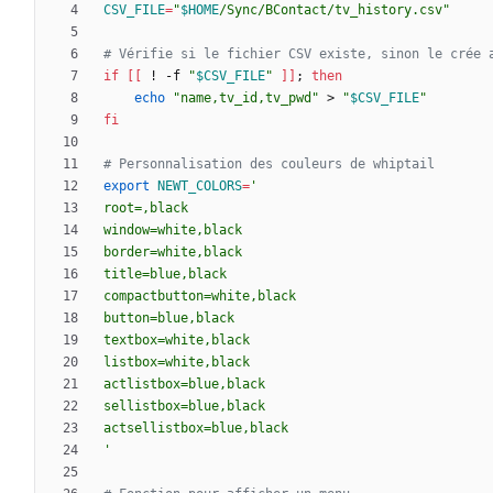
CSV_FILE
=
"
$HOME
/Sync/BContact/tv_history.csv
"
# Vérifie si le fichier CSV existe, sinon le crée 
if
[
[
 ! -f 
"
$CSV_FILE
"
]
]
;
then
echo
"name,tv_id,tv_pwd"
 > 
"
$CSV_FILE
"
fi
# Personnalisation des couleurs de whiptail
export
NEWT_COLORS
=
'