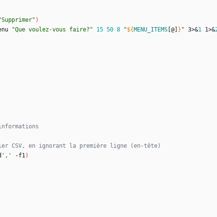
"Supprimer"
)
enu 
"Que voulez-vous faire?"
15
50
8
"
${
MENU_ITEMS
[@]
}
"
 3>
&
1
 1>
&
informations
ier CSV, en ignorant la première ligne (en-tête)
d
','
 -f1
)