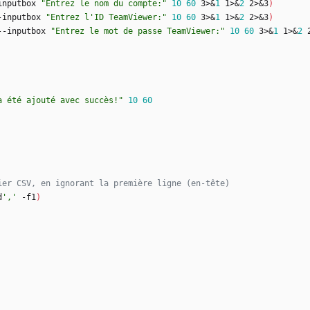
inputbox 
"Entrez le nom du compte:"
10
60
 3>
&
1
 1>
&
2
 2>
&
3
)
-inputbox 
"Entrez l'ID TeamViewer:"
10
60
 3>
&
1
 1>
&
2
 2>
&
3
)
--inputbox 
"Entrez le mot de passe TeamViewer:"
10
60
 3>
&
1
 1>
&
2
 
a été ajouté avec succès!"
10
60
ier CSV, en ignorant la première ligne (en-tête)
d
','
 -f1
)