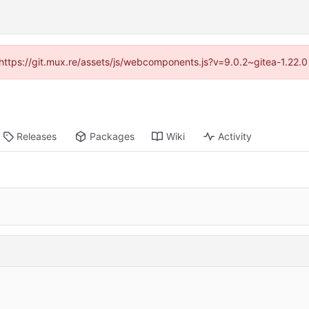
 (https://git.mux.re/assets/js/webcomponents.js?v=9.0.2~gitea-1.22.
Releases
Packages
Wiki
Activity