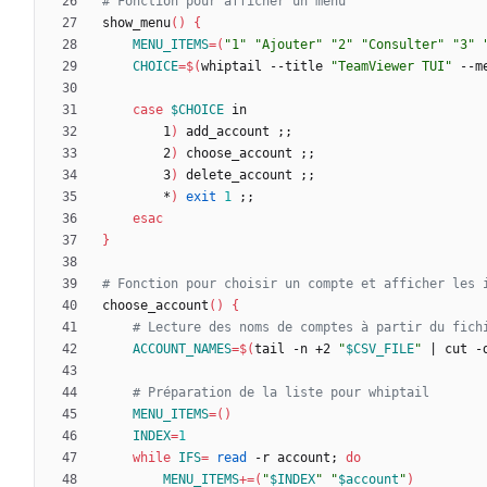
# Fonction pour afficher un menu
show_menu
(
)
{
MENU_ITEMS
=
(
"1"
"Ajouter"
"2"
"Consulter"
"3"
CHOICE
=
$(
whiptail --title 
"TeamViewer TUI"
 --m
case
$CHOICE
        1
)
 add_account 
;
;
        2
)
 choose_account 
;
;
        3
)
 delete_account 
;
;
        *
)
exit
1
;
;
esac
}
# Fonction pour choisir un compte et afficher les 
choose_account
(
)
{
# Lecture des noms de comptes à partir du fich
ACCOUNT_NAMES
=
$(
tail -n +2 
"
$CSV_FILE
"
|
 cut -
# Préparation de la liste pour whiptail
MENU_ITEMS
=
(
)
INDEX
=
1
while
IFS
=
read
 -r account
;
do
MENU_ITEMS
+=
(
"
$INDEX
"
"
$account
"
)