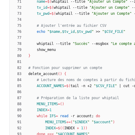
name
=
$(
whiptail --title 
"Ajouter un Compte"
 --
tv_id
=
$(
whiptail --title 
"Ajouter un Compte"
 -
tv_pwd
=
$(
whiptail --title 
"Ajouter un Compte"
 
# Ajouter l'entrée au fichier CSV
echo
"
$name
,
$tv_id
,
$tv_pwd
"
 >> 
"
$CSV_FILE
"
    whiptail --title 
"Succès"
 --msgbox 
"Le compte 
}
# Fonction pour supprimer un compte
delete_account
(
)
{
# Lecture des noms de comptes à partir du fich
ACCOUNT_NAMES
=
$(
tail -n +2 
"
$CSV_FILE
"
|
 cut -
# Préparation de la liste pour whiptail
MENU_ITEMS
=
(
)
INDEX
=
1
while
IFS
=
read
 -r account
;
do
MENU_ITEMS
+=
(
"
$INDEX
"
"
$account
"
)
INDEX
=
$((
INDEX 
+
1
))
done
<<<
"
$ACCOUNT_NAMES
"