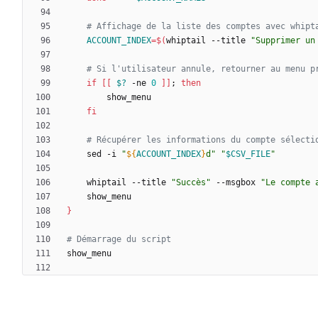
# Affichage de la liste des comptes avec whipt
ACCOUNT_INDEX
=
$(
whiptail --title 
"Supprimer un
# Si l'utilisateur annule, retourner au menu p
if
[
[
$?
 -ne 
0
]
]
;
then
fi
# Récupérer les informations du compte sélecti
    sed -i 
"
${
ACCOUNT_INDEX
}
d
"
"
$CSV_FILE
"
    whiptail --title 
"Succès"
 --msgbox 
"Le compte 
}
# Démarrage du script